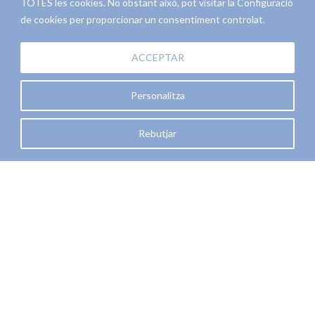
TOTES les cookies. No obstant això, pot visitar la Configuració
de cookies per proporcionar un consentiment controlat.
ACCEPTAR
Personalitza
Objectes de regal
Rebutjar
Troba el regal més adient per a cada ocasió
Veure més
Papereria per a empreses i material