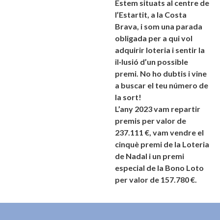
Estem situats al centre de
l’Estartit, a la Costa
Brava, i som una parada
obligada per a qui vol
adquirir loteria i sentir la
il·lusió d’un possible
premi. No ho dubtis i vine
a buscar el teu número de
la sort!
L’any 2023 vam repartir
premis per valor de
237.111 €, vam vendre el
cinquè premi de la Loteria
de Nadal i un premi
especial de la Bono Loto
per valor de 157.780 €.